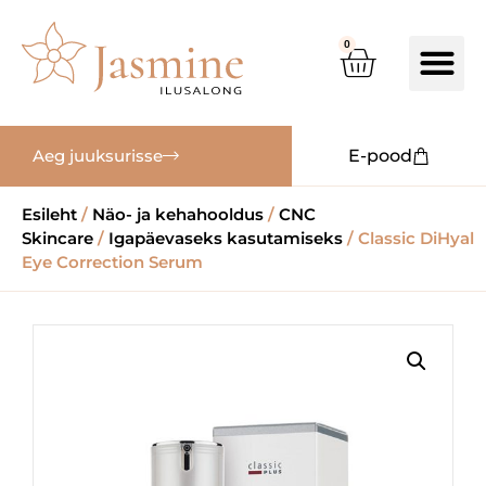
0
Aeg juuksurisse
E-pood
Esileht
/
Näo- ja kehahooldus
/
CNC
Skincare
/
Igapäevaseks kasutamiseks
/ Classic DiHyal
Eye Correction Serum