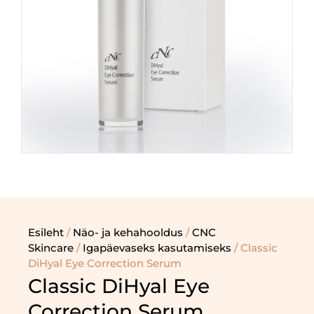
Esileht
/
Näo- ja kehahooldus
/
CNC
Skincare
/
Igapäevaseks kasutamiseks
/ Classic
DiHyal Eye Correction Serum
Classic DiHyal Eye
Correction Serum