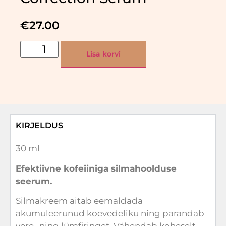
€
27.00
Lisa korvi
KIRJELDUS
30 ml
Efektiivne kofeiiniga silmahoolduse
seerum.
Silmakreem aitab eemaldada
akumuleerunud koevedeliku ning parandab