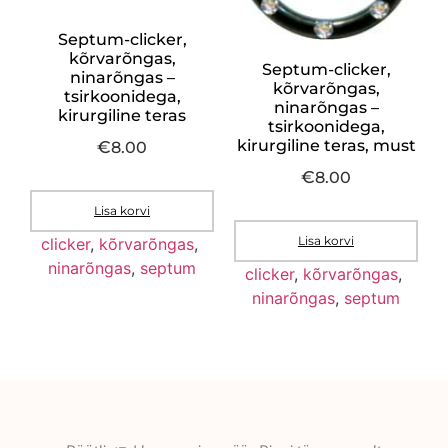
Septum-clicker,
kõrvarõngas,
Septum-clicker,
ninarõngas –
kõrvarõngas,
tsirkoonidega,
ninarõngas –
kirurgiline teras
tsirkoonidega,
kirurgiline teras, must
€
8.00
€
8.00
Lisa korvi
Lisa korvi
clicker
,
kõrvarõngas
,
ninarõngas
,
septum
clicker
,
kõrvarõngas
,
ninarõngas
,
septum