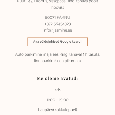
Rüütli 47, I korrus, sissepääs Ringi tänava poolt
hoovist
80031 PÄRNU
+372 56454323
info@jasmine.ee
Ava sõidujuhised Google kaardil
Auto parkimine maja ees Ringi tänaval 1 h tasuta,
linnaparkimisega piiramatu
Me oleme avatud:
E-R
11:00 – 19:00
Laupäev(kokkuleppel)