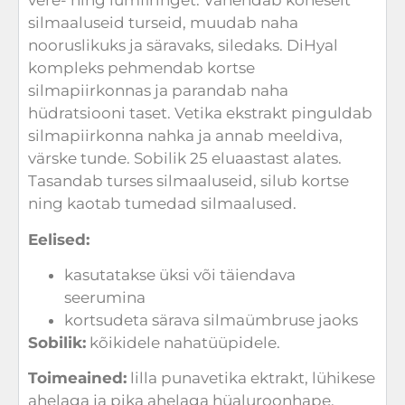
vere- ning lümfiringet. Vähendab koheselt
silmaaluseid turseid, muudab naha
nooruslikuks ja säravaks, siledaks. DiHyal
kompleks pehmendab kortse
silmapiirkonnas ja parandab naha
hüdratsiooni taset. Vetika ekstrakt pinguldab
silmapiirkonna nahka ja annab meeldiva,
värske tunde. Sobilik 25 eluaastast alates.
Tasandab turses silmaaluseid, silub kortse
ning kaotab tumedad silmaalused.
Eelised:
kasutatakse üksi või täiendava
seerumina
kortsudeta särava silmaümbruse jaoks
Sobilik:
kõikidele nahatüüpidele.
Toimeained:
lilla punavetika ektrakt, lühikese
ahelaga ja pika ahelaga hüaluroonhape,